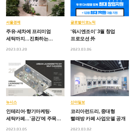
서울경제
글로벌이코노믹
주유·세차에 프리미엄
‘워시엔조이’ 3월 창업
세탁까지…진화하는
프로모션 外
무인세탁소
2023.03.20
2023.03.06
뉴시스
신아일보
인테리어·향기마케팅·
코리아런드리, 중대형
세탁카페…’공간’에 주목한
빨래방 카페 사업모델 공개
기업들
2023.03.05
2023.03.02