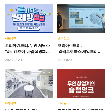
서울경제
경북신문
코리아런드리, 무인 세탁소
코리아런드리,
‘워시엔조이’ 사업설명회
‘일렉트로룩스 세일즈&
개최
테크니컬 세미나’ 성황리
2023.02.23
2023.02.16
종료
유통경제
이데일리