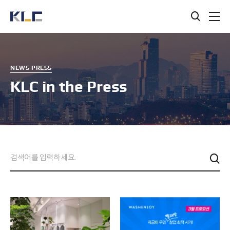
검색창
KLC
열기
NEWS PRESS
KLC in the Press