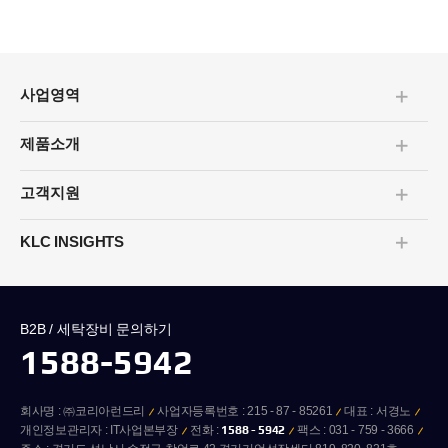
사업영역
펼치기/
접기
제품소개
펼치기/
접기
고객지원
펼치기/
접기
KLC INSIGHTS
펼치기/
접기
B2B / 세탁장비 문의하기
1588-5942
회사명 : ㈜코리아런드리
사업자등록번호 : 215 - 87 - 85261
대표 : 서경노
개인정보관리자 : IT사업본부장
전화 :
1588 - 5942
팩스 : 031 - 759 - 3666