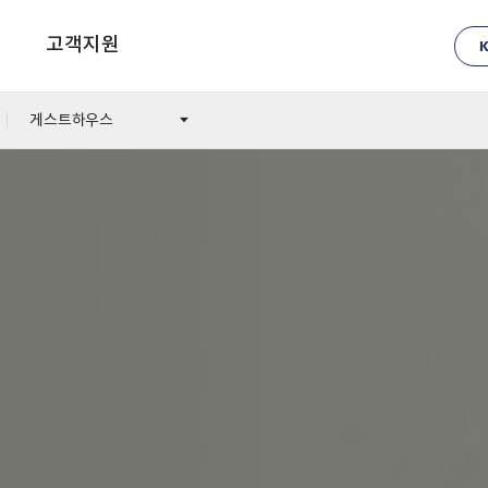
고객지원
게스트하우스