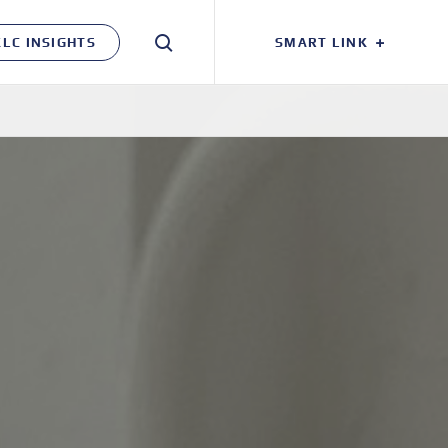
KLC INSIGHTS
SMART LINK
검색창
열기