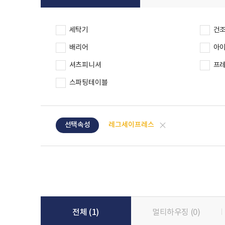
세탁기
건
배리어
아
셔츠피니셔
프
스파팅테이블
선택취소
레그세이프레스
선택속성
전체
(1)
멀티하우징
(0)