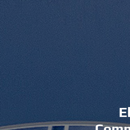
E
C
o
m