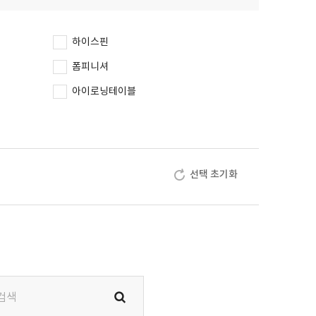
하이스핀
폼피니셔
아이로닝테이블
선택 초기화
재검색
하기