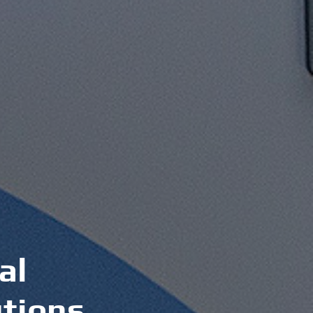
a
l
u
t
i
o
n
s