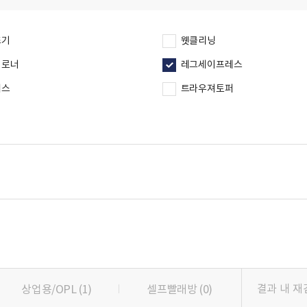
조기
웻클리닝
이로너
레그세이프레스
레스
트라우져토퍼
상업용/OPL
(1)
셀프빨래방
(0)