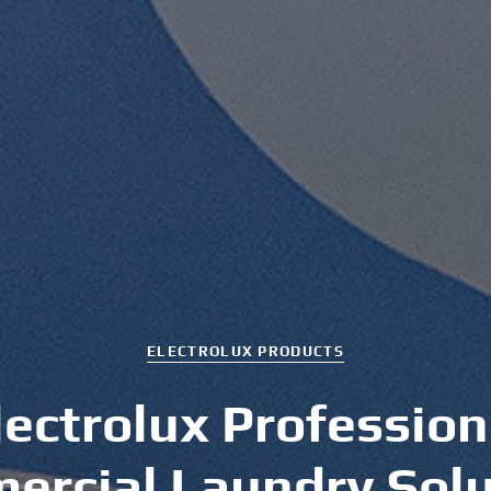
ELECTROLUX PRODUCTS
l
e
c
t
r
o
l
u
x
P
r
o
f
e
s
s
i
o
n
m
e
r
c
i
a
l
L
a
u
n
d
r
y
S
o
l