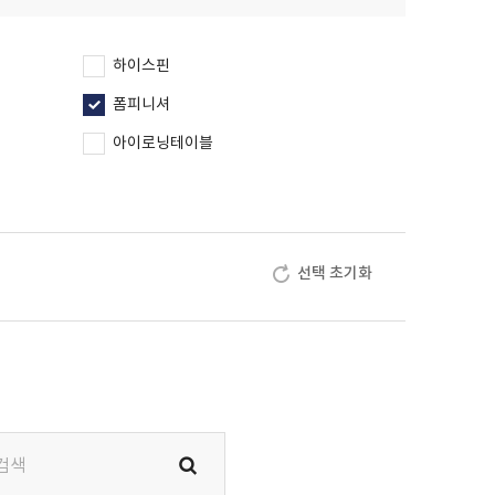
하이스핀
폼피니셔
아이로닝테이블
선택 초기화
재검색
하기