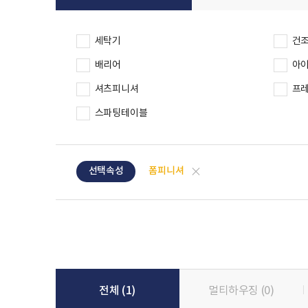
세탁기
건
배리어
아
셔츠피니셔
프
스파팅테이블
선택취소
폼피니셔
선택속성
전체
(1)
멀티하우징
(0)