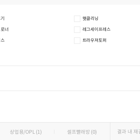
조기
웻클리닝
이로너
레그세이프레스
레스
트라우져토퍼
상업용/OPL
(1)
셀프빨래방
(0)