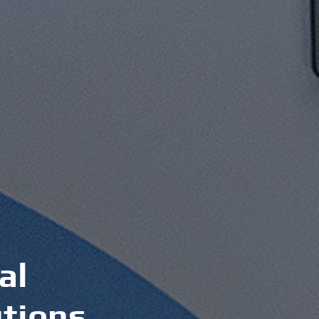
a
l
u
t
i
o
n
s