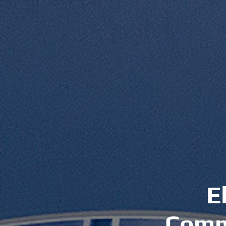
E
C
o
m