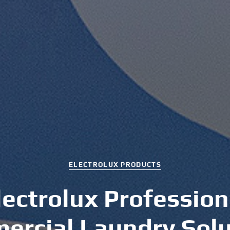
ELECTROLUX PRODUCTS
l
e
c
t
r
o
l
u
x
P
r
o
f
e
s
s
i
o
n
m
e
r
c
i
a
l
L
a
u
n
d
r
y
S
o
l