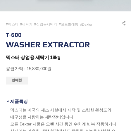
#덱스터
#세탁기
#상업용세탁기
#셀프빨래방
#Dexter
#상업용세탁장비
#상업용세탁기계
#세탁소
#laundry
T-600
#세탁실
#빨래방
#셀프빨래방
#코인빨래방
#coinlaundry
WASHER EXTRACTOR
#상업용세탁기
#산업용세탁기
#업소용세탁기
#공업용세탁기
#대형세탁기
#코인세탁기
덱스터 상업용 세탁기 18kg
공급가액 : 15,830,000원
판매형
제품특징
덱스터는 미국의 제조 시설에서 제작 및 조립한 완성도와
내구성을 자랑하는 세탁장비입니다.
모든 Dexter 제품은 오랜 시간 동안 수차례 반복 작동하거나,