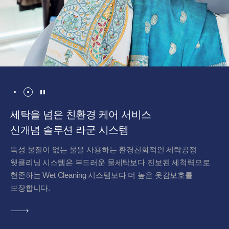
멈춤
Beebot OS를 탑재한
세탁을 넘은 친환경 케어 서비스
업계 최초 키오스크 무인안내 시스템
신개념 솔루션 라군 시스템
회원 관리, 매출 집계 및 세탁 장비 On/Off가 가능하며
독성 물질이 없는 물을 사용하는 환경친화적인 세탁공정
고객에게 포인트를 원격으로 전송하여 바로 매장에서 사용할
웻클리닝 시스템은 부드러운 물세탁보다 진보된 세척력으로
수 있고, 고객은 카드 구매와 충전, 결제, 포인트 적립 및
현존하는 Wet Cleaning 시스템보다 더 높은 옷감보호를
사용까지 가능합니다.
보장합니다.
자세히
자세히
보기
보기