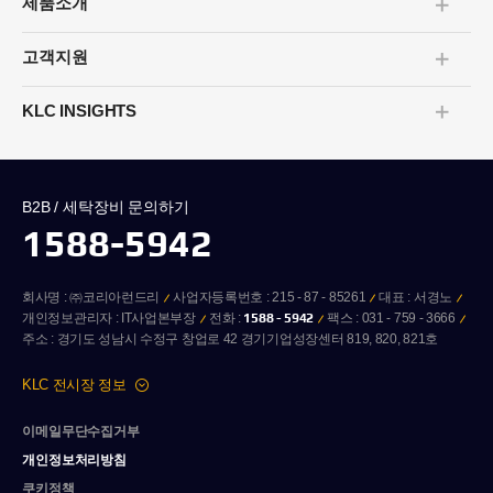
제품소개
펼치기/
접기
고객지원
펼치기/
접기
KLC INSIGHTS
펼치기/
접기
B2B / 세탁장비 문의하기
1588-5942
회사명 : ㈜코리아런드리
사업자등록번호 : 215 - 87 - 85261
대표 : 서경노
개인정보관리자 : IT사업본부장
전화 :
1588 - 5942
팩스 : 031 - 759 - 3666
주소 : 경기도 성남시 수정구 창업로 42 경기기업성장센터 819, 820, 821호
KLC 전시장 정보
이메일무단수집거부
개인정보처리방침
쿠키정책