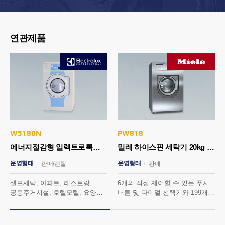
연관제품
W5180N
PW818
에너지절감형 일렉트로룩스 세탁기 20kg
밀레 하이스핀 세탁기 20kg (웻클리닝)
운영형태
운영형태
판매/렌탈
판매
셀프세탁, 아파트, 레스토랑,
6개의 직접 제어할 수 있는 푸시
공동주거시설, 호텔모텔, 요양원,
버튼 및 다이얼 선택기와 199개의
헬스, 스파, 사우나 외
프로그램 슬롯으로 자유롭게
범용/VFD장치로 최적의 세탁과
프로그래밍 가능한 제어 장치를
탈수 구현
탑제하였습니다.