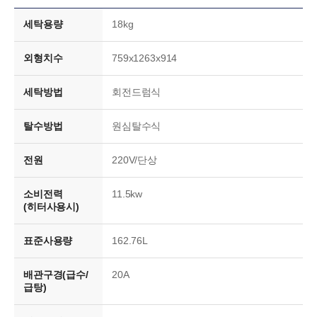
세탁용량
18kg
외형치수
759x1263x914
세탁방법
회전드럼식
탈수방법
원심탈수식
전원
220V/단상
소비전력
11.5kw
(히터사용시)
표준사용량
162.76L
배관구경(급수/
20A
급탕)