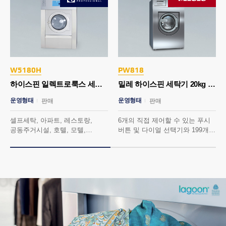
W5180H
PW818
하이스핀 일렉트로룩스 세탁기 20kg
밀레 하이스핀 세탁기 20kg (웻클리닝)
운영형태
운영형태
판매
판매
셀프세탁, 아파트, 레스토랑,
6개의 직접 제어할 수 있는 푸시
공동주거시설, 호텔, 모텔,
버튼 및 다이얼 선택기와 199개의
요양원, 헬스, 스파, 사우나 외
프로그램 슬롯으로 자유롭게
범용/VFD장치로 최적의 세탁과
프로그래밍 가능한 제어 장치를
탈수 구현
탑제하였습니다.