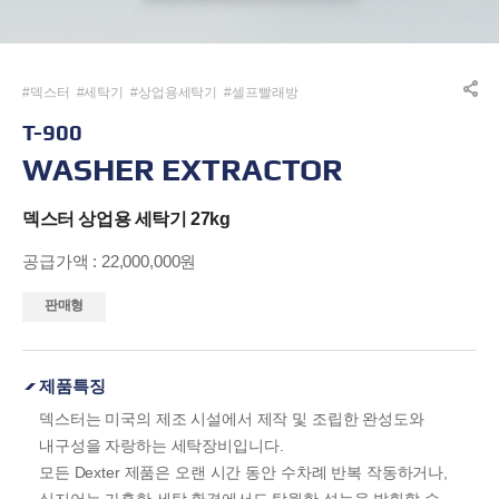
#덱스터
#세탁기
#상업용세탁기
#셀프빨래방
#대용량세탁기
#상업용세탁장비
#dexter
#laundry
T-900
#상업용세탁기계
#세탁소
#세탁실
#빨래방
#셀프빨래방
WASHER EXTRACTOR
#코인빨래방
#상업용세탁기
#산업용세탁기
#coinlaundry
#업소용세탁기
#공업용세탁기
#대형세탁기
#코인세탁기
덱스터 상업용 세탁기 27kg
공급가액 : 22,000,000원
판매형
제품특징
덱스터는 미국의 제조 시설에서 제작 및 조립한 완성도와
내구성을 자랑하는 세탁장비입니다.
모든 Dexter 제품은 오랜 시간 동안 수차례 반복 작동하거나,