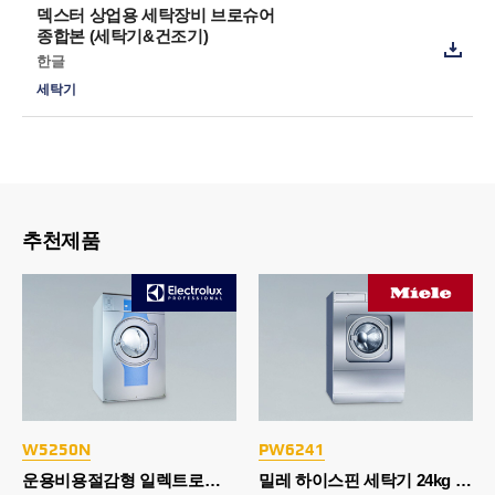
덱스터 상업용 세탁장비 브로슈어
종합본 (세탁기&건조기)
한글
세탁기
추천제품
W5250N
PW6241
운용비용절감형 일렉트로룩스 세탁기 28kg
밀레 하이스핀 세탁기 24kg (웻클리닝)