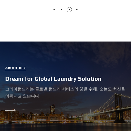
효과적
높여드
ABOUT KLC
Dream for Global Laundry Solution
코리아런드리는 글로벌 런드리 서비스의 꿈을 위해, 오늘도 혁신을
이뤄내고 있습니다.
LEARN
MORE