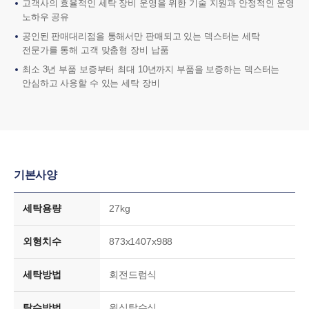
고객사의 효율적인 세탁 장비 운영을 위한 기술 지원과 안정적인 운영
노하우 공유
공인된 판매대리점을 통해서만 판매되고 있는 덱스터는 세탁
전문가를 통해 고객 맞춤형 장비 납품
최소 3년 부품 보증부터 최대 10년까지 부품을 보증하는 덱스터는
안심하고 사용할 수 있는 세탁 장비
기본사양
세탁용량
27kg
외형치수
873x1407x988
세탁방법
회전드럼식
탈수방법
원심탈수식