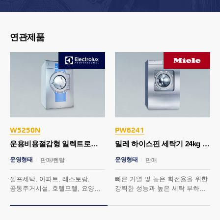
연관제품
W5250N
PW6241
운용비용절감형 일렉트로룩스 세탁기 28kg
밀레 하이스핀 세탁기 24kg (웻클리닝)
운영형태
운영형태
판매/렌탈
판매
셀프세탁, 아파트, 레스토랑,
빠른 가열 및 높은 회전율을 위한
공동주거시설, 호텔모텔, 요양원,
강력한 성능과 높은 세탁 부하를
헬스, 스파, 사우나외
위한 대형 부피의 드럼, 안정적인
범용/VFD장치로 최적의 세탁과
세탁을 위한 지능형 솔루션을
탈수 구현
탑제하였습니다.