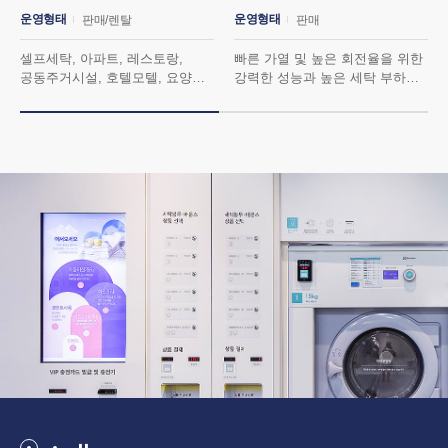
운영형태
운영형태
판매/렌탈
판매
셀프세탁, 아파트, 레스토랑,
빠른 가열 및 높은 회전율을 위한
공동주거시설, 호텔모텔, 요양원,
강력한 성능과 높은 세탁 부하를
헬스, 스파, 사우나외
위한 대형 부피의 드럼, 안정적인
범용/VFD장치로 최적의 세탁과
세탁을 위한 지능형 솔루션을
탈수 구현
탑제하였습니다.
멈춤