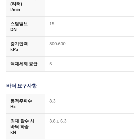
(리터)
l/min
스팀밸브
15
DN
증기압력
300-600
kPa
액체세제 공급
5
바닥 요구사항
동적주파수
8.3
Hz
최대 탈수 시
3.8 ± 6.3
바닥 하중
kN