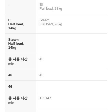
-
EI
Full load, 28kg
EI
Steam
Half load,
Full load, 28kg
14kg
Steam
Half load,
14kg
총 사용 시간
49
min
46
49
46
총 사용 시간
159+47
min