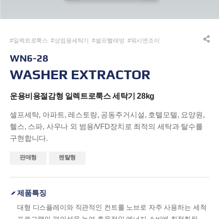
#일렉트로룩스
#상업용세탁기
#셀프빨래방
#워시엔조이
#상업용세탁장비
#상업용세탁기계
#Electrolux
#laundry
WN6-28
#세탁소
#세탁실
#빨래방
#셀프빨래방
#코인빨래방
WASHER EXTRACTOR
#상업용세탁기
#산업용세탁기
#coinlaundry
#업소용세탁기
#공업용세탁기
#대형세탁기
#코인세탁기
운용비용절감형 일렉트로룩스 세탁기 28kg
셀프세탁, 아파트, 레스토랑, 공동주거시설, 호텔모텔, 요양원,
헬스, 스파, 사우나 외 범용/VFD장치로 최적의 세탁과 탈수를
구현합니다.
판매형
렌탈형
제품특징
대형 디스플레이와 직관적인 컨트롤 노브로 자주 사용하는 세척