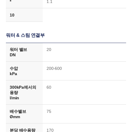
*
1.1
10
워터 & 스팀 연결부
워터 밸브
20
DN
수압
200-600
kPa
300kPa에서의
60
용량
l/min
배수밸브
75
Ømm
분당 배수용량
170