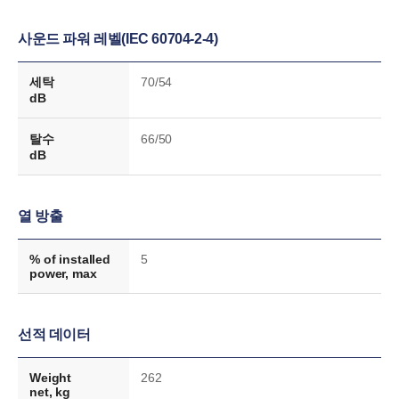
사운드 파워 레벨(IEC 60704-2-4)
세탁
70/54
dB
탈수
66/50
dB
열 방출
% of installed
5
power, max
선적 데이터
Weight
262
net, kg