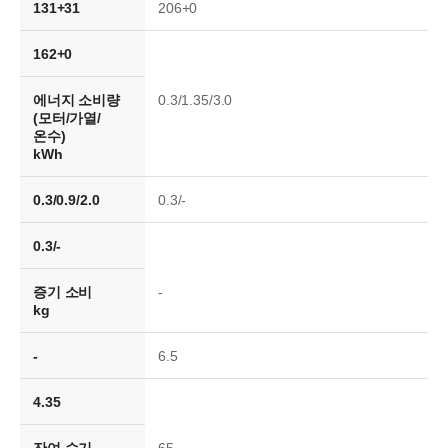
131+31
206+0
162+0
에너지 소비량
0.3/1.35/3.0
(모터/가열/
온수)
kWh
0.3/0.9/2.0
0.3/-
0.3/-
증기 소비
-
kg
-
6.5
4.35
잔여 습기
65