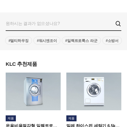
원하시는 결과가 없으셨나요?
검색
#멀티하우징
#워시엔조이
#일렉트로룩스 라군
#소방서
KLC 추천제품
제품
제품
운용비용절감형 일렉트로룩스 세탁기 28kg · W5250N
밀레 하이스핀 세탁기 6.5kg · PW5065