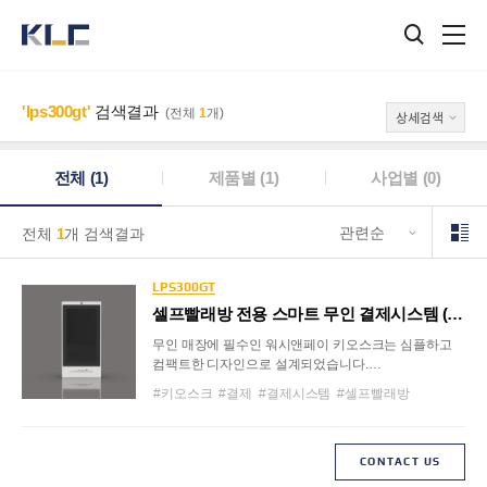
검색창
KLC
열기
'lps300gt'
검색결과
(전체
1
개)
상세검색
전체 (
1
)
제품별 (
1
)
사업별 (
0
)
노출될
전체
1
개 검색결과
검색
결과
순서를
LPS300GT
선택해주세요
셀프빨래방 전용 스마트 무인 결제시스템 (키오스크)
무인 매장에 필수인 워시앤페이 키오스크는 심플하고
컴팩트한 디자인으로 설계되었습니다.
스마트한 시스템으로 프리미엄 셀프빨래방 운영에
#키오스크
#결제
#결제시스템
#셀프빨래방
최적화되어 있습니다.
#워시엔조이
#washenjoy
#lps300gt
#laundry
#상업용세탁장비
#상업용세탁기계
#세탁소
#세탁실
#빨래방
#셀프빨래방
#코인빨래방
CONTACT US
#coinlaundry