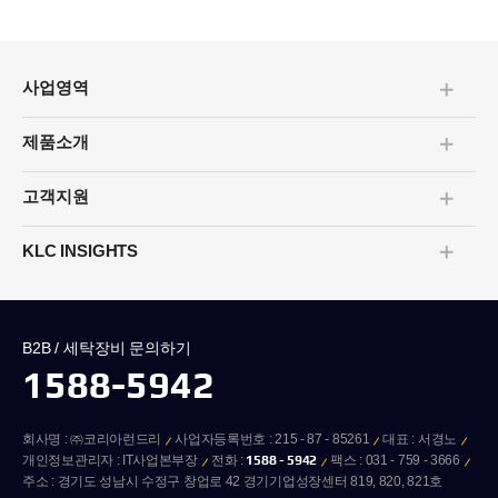
사업영역
펼치기/
접기
제품소개
펼치기/
접기
고객지원
펼치기/
접기
KLC INSIGHTS
펼치기/
접기
B2B / 세탁장비 문의하기
1588-5942
회사명 : ㈜코리아런드리
사업자등록번호 : 215 - 87 - 85261
대표 : 서경노
개인정보관리자 : IT사업본부장
전화 :
1588 - 5942
팩스 : 031 - 759 - 3666
주소 : 경기도 성남시 수정구 창업로 42 경기기업성장센터 819, 820, 821호